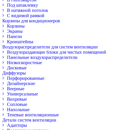
Под шпаклевку
В натяжной потолок
С видимой рамкой
Корзины для кондиционеров
Корзины
Экраны
Панели
Кронштейны
Воздухораспределители для систем вентиляции
Воздухораздающие блоки для чистых помещений
Панельные воздухораспределители
Низкоскоростные
Дисковые
Диффузоры
Перфорированные
Дизайнерские
Веерные
Универсальные
Вихревые
Сопловые
Напольные
Теневые вентиляционные
Детали систем вентиляции
Адаптеры