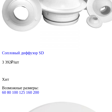
Сопловый диффузор SD
3 392
₽/шт
Хит
Возможные размеры:
60
80
100
125
160
200