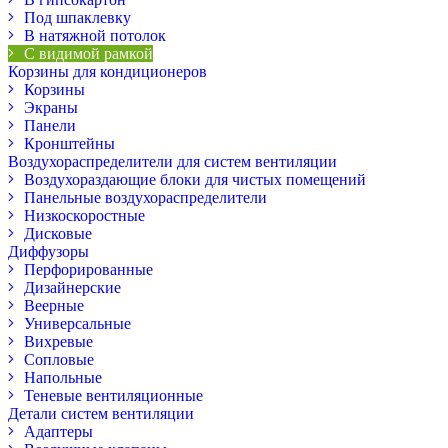
Под шпаклевку
В натяжной потолок
С видимой рамкой
Корзины для кондиционеров
Корзины
Экраны
Панели
Кронштейны
Воздухораспределители для систем вентиляции
Воздухораздающие блоки для чистых помещений
Панельные воздухораспределители
Низкоскоростные
Дисковые
Диффузоры
Перфорированные
Дизайнерские
Веерные
Универсальные
Вихревые
Сопловые
Напольные
Теневые вентиляционные
Детали систем вентиляции
Адаптеры