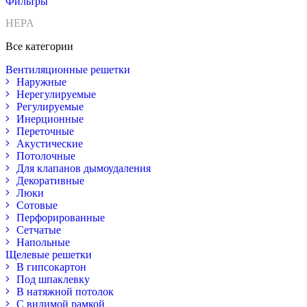
Фильтры
HEPA
Все категории
Вентиляционные решетки
Наружные
Нерегулируемые
Регулируемые
Инерционные
Переточные
Акустические
Потолочные
Для клапанов дымоудаления
Декоративные
Люки
Сотовые
Перфорированные
Сетчатые
Напольные
Щелевые решетки
В гипсокартон
Под шпаклевку
В натяжной потолок
С видимой рамкой