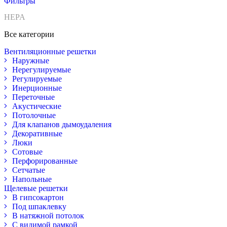
Фильтры
HEPA
Все категории
Вентиляционные решетки
Наружные
Нерегулируемые
Регулируемые
Инерционные
Переточные
Акустические
Потолочные
Для клапанов дымоудаления
Декоративные
Люки
Сотовые
Перфорированные
Сетчатые
Напольные
Щелевые решетки
В гипсокартон
Под шпаклевку
В натяжной потолок
С видимой рамкой