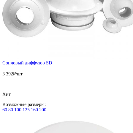
Сопловый диффузор SD
3 392
₽/шт
Хит
Возможные размеры:
60
80
100
125
160
200