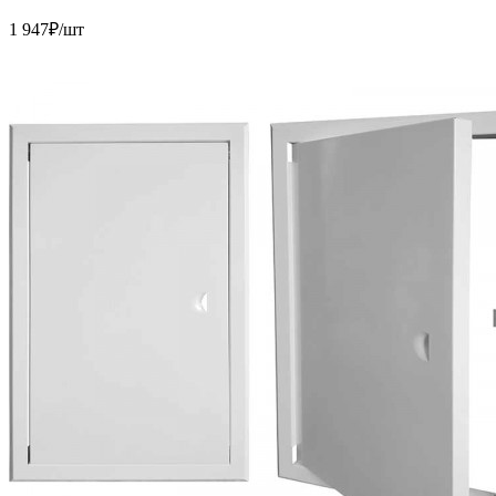
1 947
₽/шт