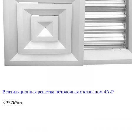
Вентиляционная решетка потолочная с клапаном 4А-Р
3 357
₽/шт