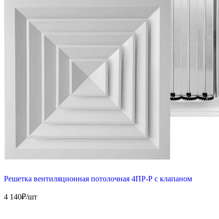
Решетка вентиляционная потолочная 4ПР-Р с клапаном
4 140
₽/шт