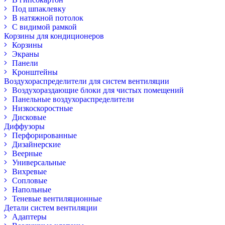
Под шпаклевку
В натяжной потолок
С видимой рамкой
Корзины для кондиционеров
Корзины
Экраны
Панели
Кронштейны
Воздухораспределители для систем вентиляции
Воздухораздающие блоки для чистых помещений
Панельные воздухораспределители
Низкоскоростные
Дисковые
Диффузоры
Перфорированные
Дизайнерские
Веерные
Универсальные
Вихревые
Сопловые
Напольные
Теневые вентиляционные
Детали систем вентиляции
Адаптеры