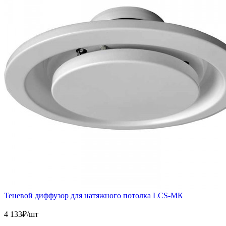
Теневой диффузор для натяжного потолка LCS-МК
4 133
₽/шт