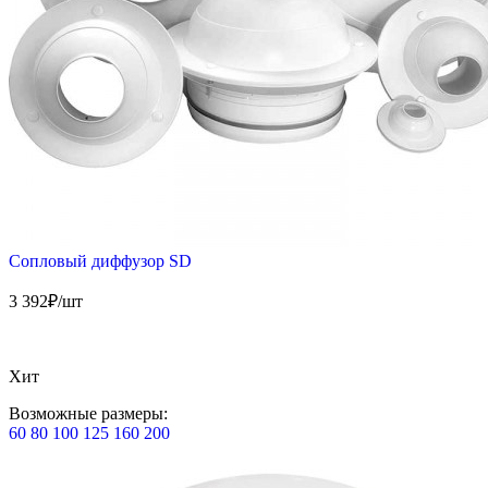
Сопловый диффузор SD
3 392
₽/шт
Хит
Возможные размеры:
60
80
100
125
160
200