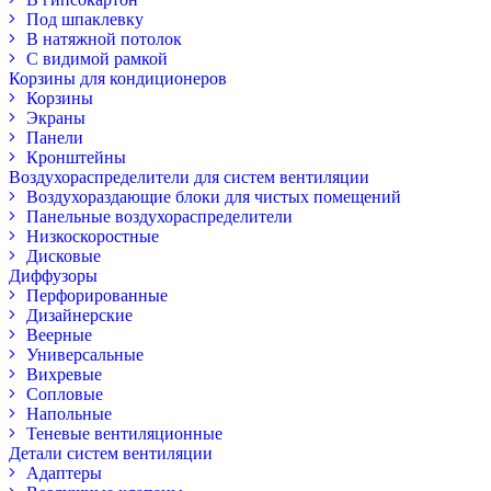
Под шпаклевку
В натяжной потолок
С видимой рамкой
Корзины для кондиционеров
Корзины
Экраны
Панели
Кронштейны
Воздухораспределители для систем вентиляции
Воздухораздающие блоки для чистых помещений
Панельные воздухораспределители
Низкоскоростные
Дисковые
Диффузоры
Перфорированные
Дизайнерские
Веерные
Универсальные
Вихревые
Сопловые
Напольные
Теневые вентиляционные
Детали систем вентиляции
Адаптеры