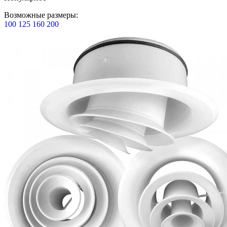
Возможные размеры:
100
125
160
200