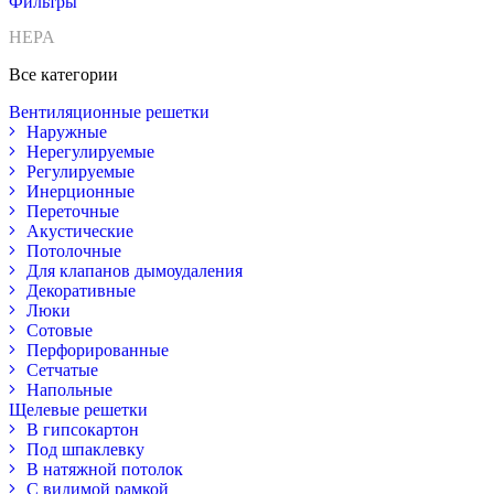
Фильтры
HEPA
Все категории
Вентиляционные решетки
Наружные
Нерегулируемые
Регулируемые
Инерционные
Переточные
Акустические
Потолочные
Для клапанов дымоудаления
Декоративные
Люки
Сотовые
Перфорированные
Сетчатые
Напольные
Щелевые решетки
В гипсокартон
Под шпаклевку
В натяжной потолок
С видимой рамкой