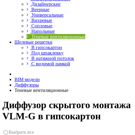
Дизайнерские
Веерные
Универсальные
Вихревые
Сопловые
Напольные
Теневые вентиляционные
Щелевые решетки
В гипсокартон
Под шпаклевку
В натяжной потолок
С видимой рамкой
BIM модели
Диффузоры
Теневые вентиляционные
Диффузор скрытого монтажа
VLM-G в гипсокартон
Выбрать все