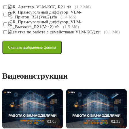
GR_Адаптер_VLM-КСД_R21.rfa
(1.2 Мб)
GR_Прямоугольный диффузор_VLM-
G_Приток_R21(Ver.2).rfa
(1.4 Мб)
GR_Прямоугольный диффузор_VLM-
G_Вытяжка_R21(Ver.2).rfa
(1.5 Мб)
Памятка по работе с семействами VLM-КСД.txt
(0.1 Мб)
Скачать выбранные файлы
Видеоинструкции
03:05
02:35