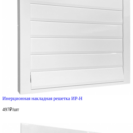
Инерционная накладная решетка ИР-Н
497
₽/шт