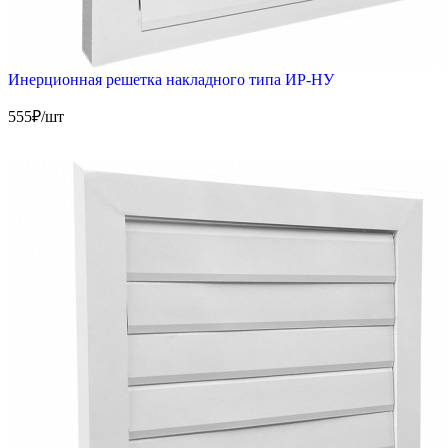
Инерционная решетка накладного типа ИР-НУ
555
₽/шт