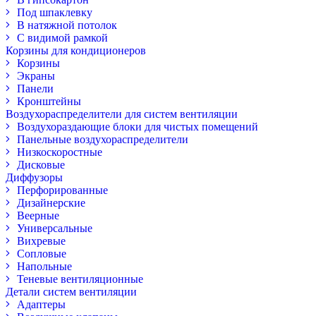
Под шпаклевку
В натяжной потолок
С видимой рамкой
Корзины для кондиционеров
Корзины
Экраны
Панели
Кронштейны
Воздухораспределители для систем вентиляции
Воздухораздающие блоки для чистых помещений
Панельные воздухораспределители
Низкоскоростные
Дисковые
Диффузоры
Перфорированные
Дизайнерские
Веерные
Универсальные
Вихревые
Сопловые
Напольные
Теневые вентиляционные
Детали систем вентиляции
Адаптеры