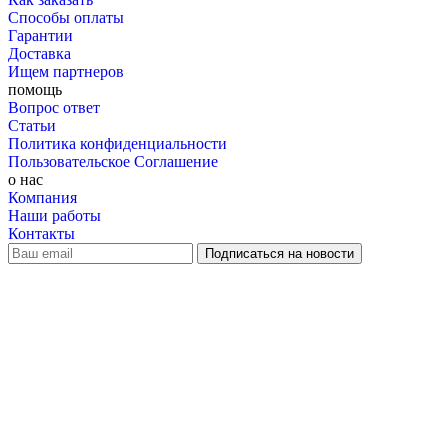
Способы оплаты
Гарантии
Доставка
Ищем партнеров
помощь
Вопрос ответ
Статьи
Политика конфиденциальности
Пользовательское Соглашение
о нас
Компания
Наши работы
Контакты
наверх
+ 7 800 505-03-12
office@grilles.ru
©
2010-2026 GRILLES.RU. Все права защищены
Обращаем Ваше внимание на то, что данный интернет-сайт
носит исключительно информационный характер и ни при