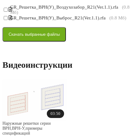
GR_Решетка_ВРН(У)_Воздухозабор_R21(Ver.1.1).rfa
(0.8
Мб)
GR_Решетка_ВРН(У)_Выброс_R21(Ver.1.1).rfa
(0.8 Мб)
Скачать выбранные файлы
Видеоинструкции
03:50
Наружные решетки серии
ВРН,ВРН-У,примеры
спецификаций