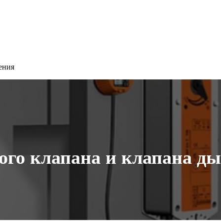
ения
го клапана и клапана д