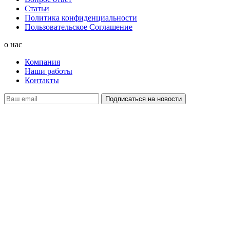
Статьи
Политика конфиденциальности
Пользовательское Соглашение
о нас
Компания
Наши работы
Контакты
наверх
+ 7 800 505-03-12
office@grilles.ru
©
2010-2026 GRILLES.RU. Все права защищены
Обращаем Ваше внимание на то, что данный интернет-сайт
носит исключительно информационный характер и ни при
каких условиях информационные материалы и цены,
размещенные на сайте, не являются публичной офертой,
определяемой положениями Статей 435 и 437 ГК РФ.