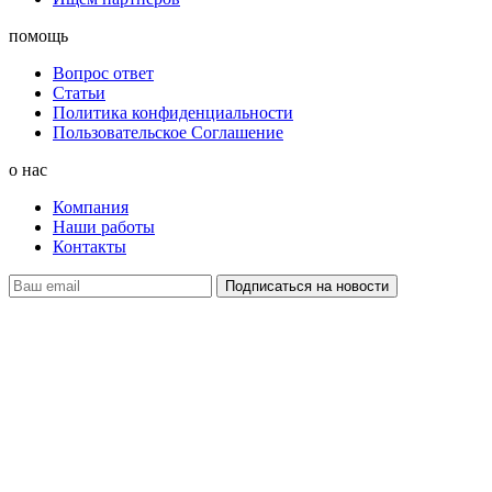
помощь
Вопрос ответ
Статьи
Политика конфиденциальности
Пользовательское Соглашение
о нас
Компания
Наши работы
Контакты
наверх
+ 7 800 505-03-12
office@grilles.ru
©
2010-2026 GRILLES.RU. Все права защищены
Обращаем Ваше внимание на то, что данный интернет-сайт